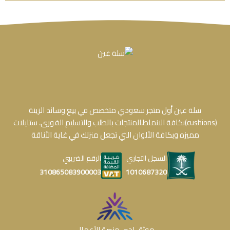
سلة غين أول متجر سعودي متخصص في بيع وسائد الزينة
(cushions)بكافة الانماط،المنتجات بالطلب والتسليم الفورى، ستايلات
مميزه وبكافة الألوان التي تجعل منزلك في غاية الأناقة
السجل التجاري
الرقم الضريبي
1010687320
310865083900003
موثق لدى منصة الأعمال