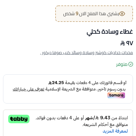
يشتري هذا المنتج الان
9
شخص
غطاء وسادة كحلي
٩٧
مخدات خداديات كوشنز وسادة وسائد كنب صوفا ديكور ,
متوفر