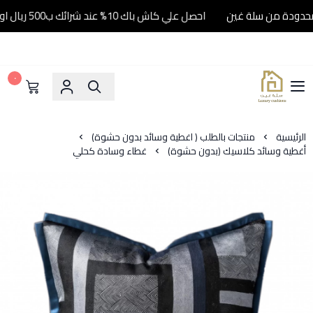
احصل علي كاش باك 10% عند شرائك ب500 ريال او اكثر..... لفترة محدودة من سلة غين
٠
سلة غين
الرئيسية
منتجات بالطلب ( اغطية وسائد بدون حشوة)
أغطية وسائد كلاسيك (بدون حشوة)
غطاء وسادة كحلي