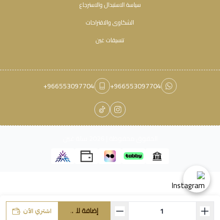
سياسة الاستبدال والاسترجاع
الشكاوى والاقتراحات
تنسيقات غين
+966553097704
+966553097704
الحقوق محفوظة | 2026
سلة غين
إضافة للسلة
اشتري الآن