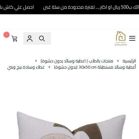
احصل علي كاش باك 10% عند شرائك ب500 ريال او اكثر..... لفترة محدودة من سلة غ
٠
سلة غين
الرئيسية
منتجات بالطلب ( اغطية وسائد بدون حشوة)
أغطية وسائد مستطيلة 30x50 cm (بدون حشوة)
غطاء وسادة بيج وبني