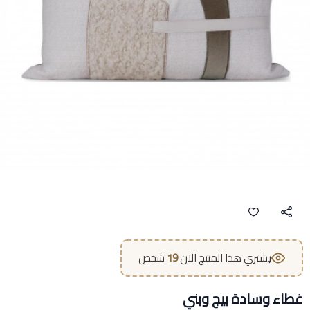
يشتري هذا المنتج الان
19
شخص
غطاء وسادة بيج وبني