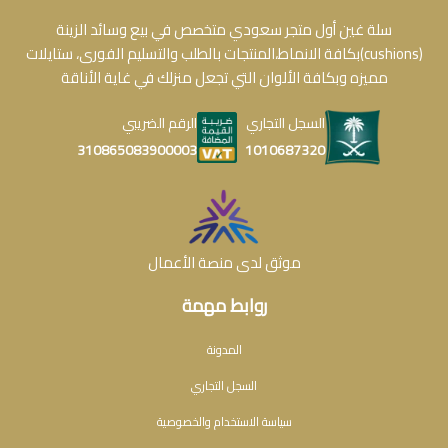
سلة غين أول متجر سعودي متخصص في بيع وسائد الزينة
(cushions)بكافة الانماط،المنتجات بالطلب والتسليم الفورى، ستايلات
مميزه وبكافة الألوان التي تجعل منزلك في غاية الأناقة
السجل التجاري
الرقم الضريبي
1010687320
310865083900003
موثق لدى منصة الأعمال
روابط مهمة
المدونة
السجل التجاري
سياسة الاستخدام والخصوصية