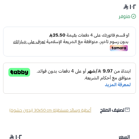
١٠٢
متوفر
تصنيف المنتج
أغطية وسائد مستطيلة 30x50 cm (بدون حشوة)
١٠٢
السعر