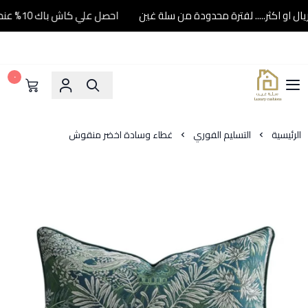
احصل علي كاش باك 10% عند شرائك ب500 ريال او اكثر..... لفترة محدودة من سلة غين
٠
سلة غين
الرئيسية
التسليم الفوري
غطاء وسادة اخضر منقوش