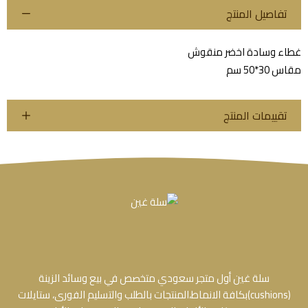
تفاصيل المنتج
غطاء وسادة اخضر منقوش
مقاس 30*50 سم
تقييمات المنتج
سلة غين أول متجر سعودي متخصص في بيع وسائد الزينة
(cushions)بكافة الانماط،المنتجات بالطلب والتسليم الفورى، ستايلات