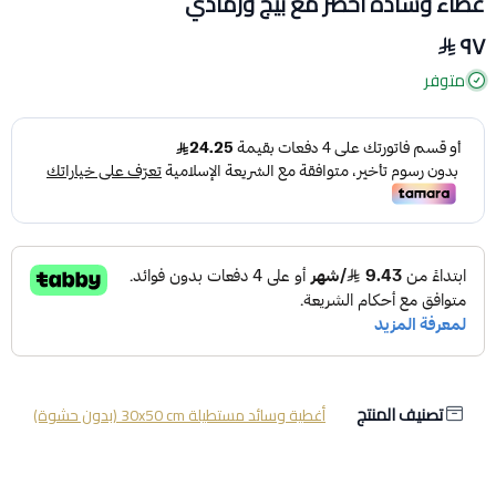
غطاء وسادة اخضر مع بيج ورمادي
٩٧
متوفر
تصنيف المنتج
أغطية وسائد مستطيلة 30x50 cm (بدون حشوة)