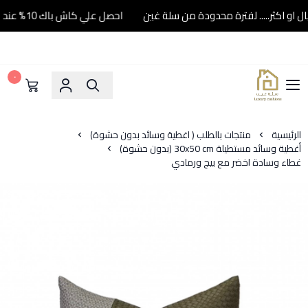
احصل علي كاش باك 10% عند شرائك ب500 ريال او اكثر..... لفترة محدودة من سلة غين
٠
سلة غين
الرئيسية
منتجات بالطلب ( اغطية وسائد بدون حشوة)
أغطية وسائد مستطيلة 30x50 cm (بدون حشوة)
غطاء وسادة اخضر مع بيج ورمادي