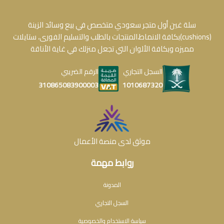
سلة غين أول متجر سعودي متخصص في بيع وسائد الزينة
(cushions)بكافة الانماط،المنتجات بالطلب والتسليم الفورى، ستايلات
مميزه وبكافة الألوان التي تجعل منزلك في غاية الأناقة
السجل التجاري
الرقم الضريبي
1010687320
310865083900003
موثق لدى منصة الأعمال
روابط مهمة
المدونة
السجل التجاري
سياسة الاستخدام والخصوصية