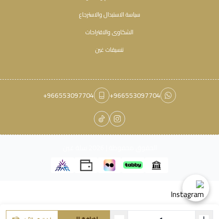
سياسة الاستبدال والاسترجاع
الشكاوى والاقتراحات
تنسيقات غين
+966553097704
+966553097704
الحقوق محفوظة | 2026
سلة غين