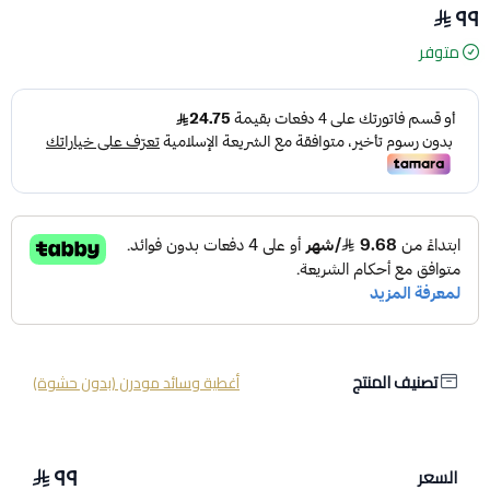
٩٩
متوفر
تصنيف المنتج
أغطية وسائد مودرن (بدون حشوة)
٩٩
السعر