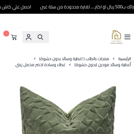
احصل علي كاش باك 10% عند شرائك ب500 ريال او اكثر..... لفترة محدودة من سل
٠
سلة غين
الرئيسية
منتجات بالطلب ( اغطية وسائد بدون حشوة)
أغطية وسائد مودرن (بدون حشوة)
غطاء وسادة اخضر مخمل زيتي