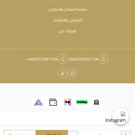
سياسة الاستبدال والاسترجاع
الشكاوى والاقتراحات
تنسيقات غين
+966553097704
+966553097704
الحقوق محفوظة | 2026
سلة غين