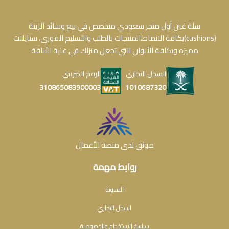
سلة غين أول متجر سعودي متخصص في بيع وسائد الزينة
(cushions)بكافة الانماط،المنتجات بالطلب والتسليم الفورى، ستايلات
مميزه وبكافة الألوان التي تجعل منزلك في غاية الأناقة
السجل التجاري
الرقم الضريبي
1010687320
310865083900003
موثق لدى منصة الأعمال
روابط مهمة
المدونة
السجل التجاري
سياسة الاستخدام والخصوصية