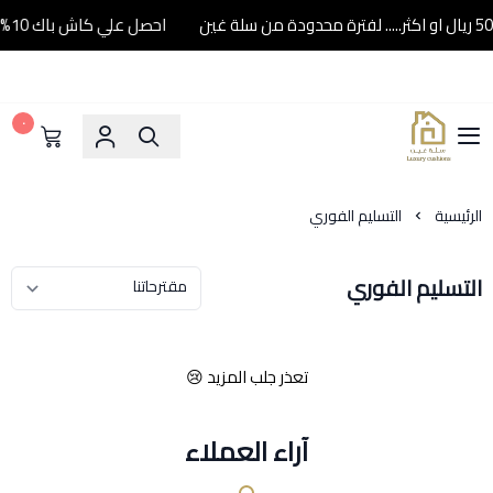
احصل علي كاش باك 10% عند شرائك ب500 ريال او اكثر..... لفترة محدودة من سلة غين
٠
سلة غين
الرئيسية
التسليم الفوري
التسليم الفوري
تعذر جلب المزيد 😢
آراء العملاء