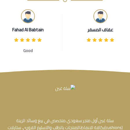
Fahad Al Babtain
أمل فال
Good
جميله وأنيقه ودائما ا
مميز مو م
سلة غين أول متجر سعودي متخصص في بيع وسائد الزينة
(cushions)بكافة الانماط،المنتجات بالطلب والتسليم الفورى، ستايلات