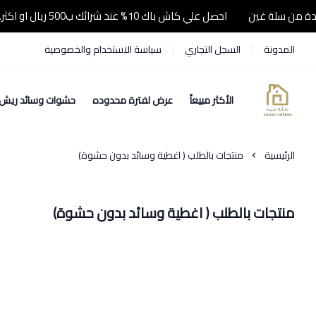
احصل علي كاش باك 10% عند شرائك ب500 ريال او اكثر..... لفترة محدودة من سلة غين
المدونة
السجل التجاري
سياسة الاستخدام والخصوصية
الأكثر مبيعاً
عرض لفترة محدوده
حشوات وسائد ريش
سلة غين
الرئيسية
منتجات بالطلب ( اغطية وسائد بدون حشوة)
منتجات بالطلب ( اغطية وسائد بدون حشوة)