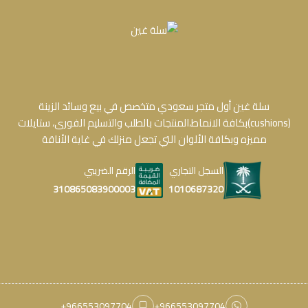
سلة غين أول متجر سعودي متخصص في بيع وسائد الزينة
(cushions)بكافة الانماط،المنتجات بالطلب والتسليم الفورى، ستايلات
مميزه وبكافة الألوان التي تجعل منزلك في غاية الأناقة
السجل التجاري
الرقم الضريبي
1010687320
310865083900003
+966553097704
+966553097704