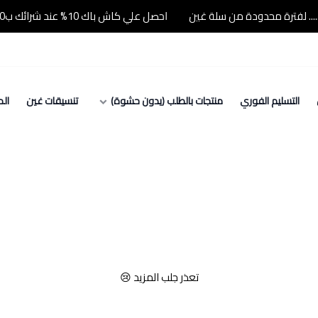
احصل علي كاش باك 10% عند شرائك ب500 ريال او اكثر..... لفترة محدودة من سلة غين
التسليم الفوري
منتجات بالطلب (يدون حشوة)
تنسيقات غين
الم
تعذر جلب المزيد 😢