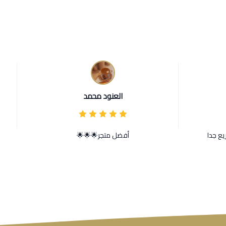
العنود محمد
يع جدا
أفضل متجر🌟🌟🌟