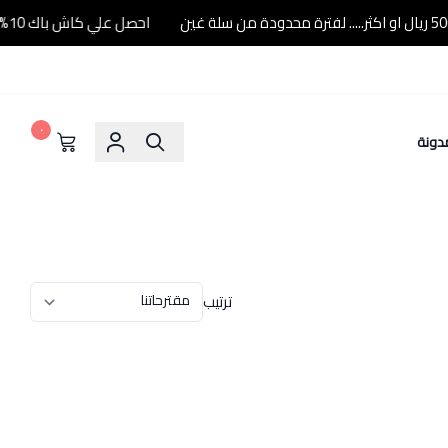
احصل علي كاش باك 10% عند شرائك ب500 ريال او اكثر..... لفترة محدودة من سلة غين
٠
دونة
ترتيب